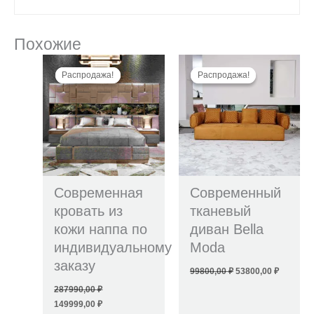
Похожие
Первоначальная
Текущая
Первоначальная
Текущая
цена
цена:
цена
цена:
Распродажа!
Распродажа!
Распродажа!
Распродажа!
составляла
149999,00 ₽.
составляла
53800,00
287990,00 ₽.
99800,00 ₽.
Современная
Современный
кровать из
тканевый
кожи наппа по
диван Bella
индивидуальному
Moda
заказу
99800,00
₽
53800,00
₽
287990,00
₽
149999,00
₽