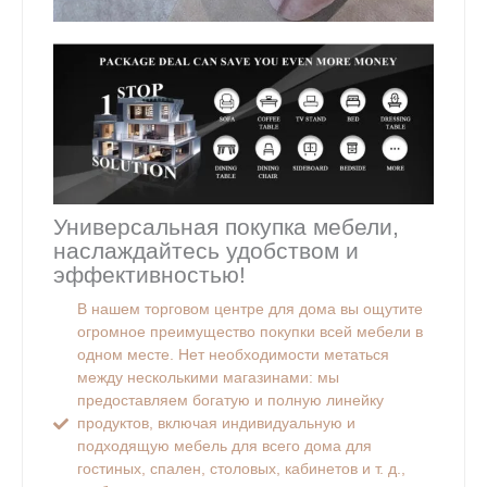
Универсальная покупка мебели,
наслаждайтесь удобством и
эффективностью!
В нашем торговом центре для дома вы ощутите
огромное преимущество покупки всей мебели в
одном месте. Нет необходимости метаться
между несколькими магазинами: мы
предоставляем богатую и полную линейку
продуктов, включая индивидуальную и
подходящую мебель для всего дома для
гостиных, спален, столовых, кабинетов и т. д.,