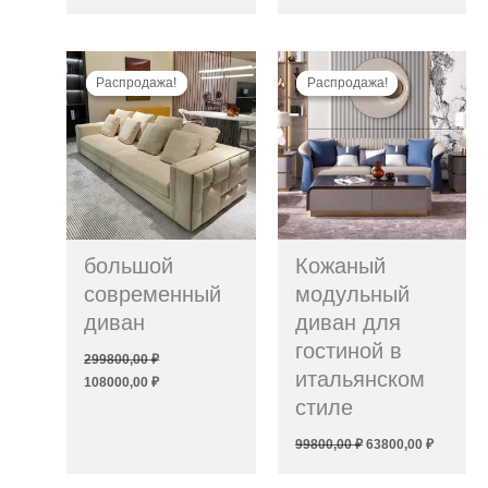
Первоначальная
Текущая
Первоначальная
Текущая
цена
цена:
цена
цена:
Распродажа!
Распродажа!
Распродажа!
Распродажа!
составляла
108000,00 ₽.
составляла
63800,00
299800,00 ₽.
99800,00 ₽.
большой
Кожаный
современный
модульный
диван
диван для
гостиной в
299800,00
₽
итальянском
108000,00
₽
стиле
99800,00
₽
63800,00
₽