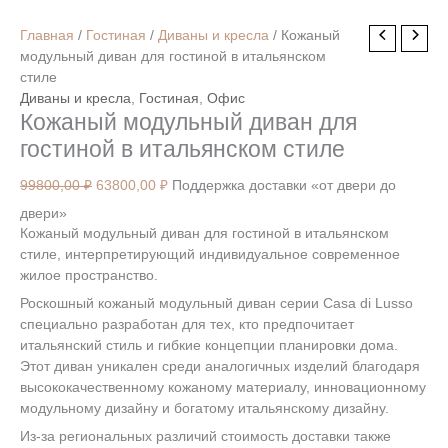
Первоначальная
Текущая
Главная
/
Гостиная
/
Диваны и кресла
/ Кожаный
цена
цена:
модульный диван для гостиной в итальянском
составляла
63800,00 ₽.
стиле
99800,00 ₽.
Диваны и кресла
,
Гостиная
,
Офис
Кожаный модульный диван для
гостиной в итальянском стиле
99800,00
₽
63800,00
₽
Поддержка доставки «от двери до
двери»
Кожаный модульный диван для гостиной в итальянском
стиле, интерпретирующий индивидуальное современное
жилое пространство.
Роскошный кожаный модульный диван серии Casa di Lusso
специально разработан для тех, кто предпочитает
итальянский стиль и гибкие концепции планировки дома.
Этот диван уникален среди аналогичных изделий благодаря
высококачественному кожаному материалу, инновационному
модульному дизайну и богатому итальянскому дизайну.
Из-за региональных различий стоимость доставки также