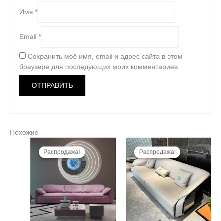
Имя
*
Email
*
Сохранить моё имя, email и адрес сайта в этом
браузере для последующих моих комментариев.
Похожие
Первоначальная
Текущая
Первоначальная
Текущая
цена
цена:
цена
цена:
Распродажа!
Распродажа!
Распродажа!
Распродажа!
составляла
99980,00 ₽.
составляла
189800,00 ₽.
299800,00 ₽.
399800,00 ₽.