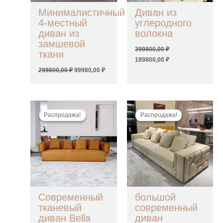
Минималистичный
Диван из
4-местный
углеродного
диван из
волокна
замшевой
399800,00
₽
ткани
189800,00
₽
299800,00
₽
99980,00
₽
Первоначальная
Текущая
Первоначальная
Текущая
цена
цена:
цена
цена:
Распродажа!
Распродажа!
Распродажа!
Распродажа!
составляла
53800,00 ₽.
составляла
108000,00 ₽.
99800,00 ₽.
299800,00 ₽.
Современный
большой
тканевый
современный
диван Bella
диван